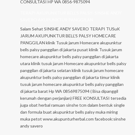
CONSULTASI HP WA 0856-9875094
TERAPI AKUPUNKTUR BELL’S PALSY- SINSHE ANDY
SAVERO AKUPUNKTUR PANGGILAN
Salam Sehat SINSHE ANDY SAVERO TERAPI TUSuK
JARUM AKUPUNKTUR BELL’S PALSY HOMECARE
PANGGILAN klinik Tusuk jarum Homecare akupunktur
bells palsy panggilan di jakarta pusat klinik Tusuk jarum
homecare akupunktur bells palsy panggilan di jakarta
utara klinik tusuk jarum Homecare akupunktur bells palsy
panggilan di jakarta selatan klinik tusuk jarum homecare
akupunktur bells palsy panggilan di jakarta timur klinik
tusuk jarum homecare akupunktur bells palsy panggilan
di jakarta barat Hp WA 08569875094 ( Bisa dipanggil
kerumah dengan perjanjian) FREE KONSULTASI tersedia
juga obat herbal ramuan sinshe tcm dalam bentuk single
dan formula buat akupunktur bells palsy muka miring
muka petot www.akupunturherbal.com facebook:sinshe
andy savero