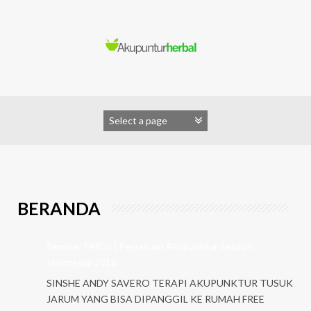
Skip
to
content
BERANDA
Seminar PAKSI ( Persatuan Akupunktur Seluruh
Indonesia) 2016
SINSHE ANDY SAVERO TERAPI AKUPUNKTUR TUSUK
JARUM YANG BISA DIPANGGIL KE RUMAH FREE