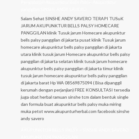
Pengobatan Akupunktur Bells Palsy- Akupunktur
panggilan SINSHE ANDY SAVERO
Salam Sehat SINSHE ANDY SAVERO TERAPI TUSuK
JARUM AKUPUNKTUR BELLS PALSY HOMECARE
PANGGILAN klinik Tusuk jarum Homecare akupunktur
bells palsy panggilan di jakarta pusat klinik Tusuk jarum
homecare akupunktur bells palsy panggilan di jakarta
utara klinik tusuk jarum Homecare akupunktur bells palsy
panggilan di jakarta selatan klinik tusuk jarum homecare
akupunktur bells palsy panggilan di jakarta timur klinik
tusuk jarum homecare akupunktur bells palsy panggilan
di jakarta barat Hp WA 08569875094 ( Bisa dipanggil
kerumah dengan perjanjian) FREE KONSULTASI tersedia
juga obat herbal ramuan sinshe tcm dalam bentuk single
dan formula buat akupunktur bells palsy muka miring
muka petot www.akupunturherbal.com facebook:sinshe
andy savero
AKUPUNKTUR BELLS PALSY – SINSHE ANDY SAVERO
AKUPUNKTUR PANGGILAN