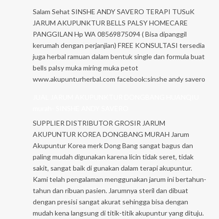
Salam Sehat SINSHE ANDY SAVERO TERAPI TUSuK
JARUM AKUPUNKTUR BELLS PALSY HOMECARE
PANGGILAN Hp WA 08569875094 ( Bisa dipanggil
kerumah dengan perjanjian) FREE KONSULTASI tersedia
juga herbal ramuan dalam bentuk single dan formula buat
bells palsy muka miring muka petot
www.akupunturherbal.com facebook:sinshe andy savero
JUAL JARUM AKUPUNKTUR DONGBANG HUANQIU
murah- SINSHE ANDY SAVERO
SUPPLIER DISTRIBUTOR GROSIR JARUM
AKUPUNTUR KOREA DONGBANG MURAH Jarum
Akupuntur Korea merk Dong Bang sangat bagus dan
paling mudah digunakan karena licin tidak seret, tidak
sakit, sangat baik di gunakan dalam terapi akupuntur.
Kami telah pengalaman menggunakan jarum ini bertahun-
tahun dan ribuan pasien. Jarumnya steril dan dibuat
dengan presisi sangat akurat sehingga bisa dengan
mudah kena langsung di titik-titik akupuntur yang dituju.