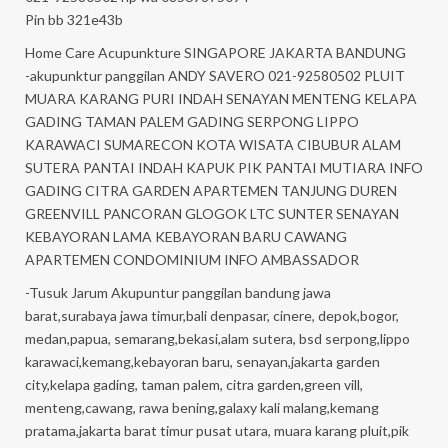
Pin bb 321e43b
Home Care Acupunkture SINGAPORE JAKARTA BANDUNG
-akupunktur panggilan ANDY SAVERO 021-92580502 PLUIT
MUARA KARANG PURI INDAH SENAYAN MENTENG KELAPA
GADING TAMAN PALEM GADING SERPONG LIPPO
KARAWACI SUMARECON KOTA WISATA CIBUBUR ALAM
SUTERA PANTAI INDAH KAPUK PIK PANTAI MUTIARA INFO
GADING CITRA GARDEN APARTEMEN TANJUNG DUREN
GREENVILL PANCORAN GLOGOK LTC SUNTER SENAYAN
KEBAYORAN LAMA KEBAYORAN BARU CAWANG
APARTEMEN CONDOMINIUM INFO AMBASSADOR
-Tusuk Jarum Akupuntur panggilan bandung jawa
barat,surabaya jawa timur,bali denpasar, cinere, depok,bogor,
medan,papua, semarang,bekasi,alam sutera, bsd serpong,lippo
karawaci,kemang,kebayoran baru, senayan,jakarta garden
city,kelapa gading, taman palem, citra garden,green vill,
menteng,cawang, rawa bening,galaxy kali malang,kemang
pratama,jakarta barat timur pusat utara, muara karang pluit,pik