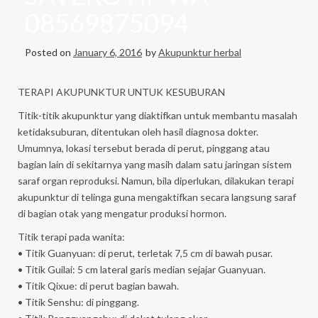
08569875094
Posted on
January 6, 2016
by
Akupunktur herbal
TERAPI AKUPUNKTUR UNTUK KESUBURAN
Titik-titik akupunktur yang diaktifkan untuk membantu masalah
ketidaksuburan, ditentukan oleh hasil diagnosa dokter.
Umumnya, lokasi tersebut berada di perut, pinggang atau
bagian lain di sekitarnya yang masih dalam satu jaringan sistem
saraf organ reproduksi. Namun, bila diperlukan, dilakukan terapi
akupunktur di telinga guna mengaktifkan secara langsung saraf
di bagian otak yang mengatur produksi hormon.
Titik terapi pada wanita:
• Titik Guanyuan: di perut, terletak 7,5 cm di bawah pusar.
• Titik Guilai: 5 cm lateral garis median sejajar Guanyuan.
• Titik Qixue: di perut bagian bawah.
• Titik Senshu: di pinggang.