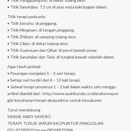
• Titik Pangguangshu: di dekat tulang ekor.
• Titik Sanyinjiao: 7,5 cm di atas mata kaki bagian dalam.
Titik terapi pada pria:
• Titik Senshu: di pinggang.
• Titik Mingmen: di tengah pinggang.
• Titik Zhibian: di samping tulang ekor.
• Titik Ciliao: di dekat tulang ekor.
• Titik Guanyuan dan Qihai: di perut bawah pusar.
• Titik Sanyinjiao dan Taixi: di tungkai bawah sebelah dalam.
Agar Hasil optimal:
• Pasangan menjalani 1 – 2 seri terapi.
• Setiap seri terdiri dari 6 – 12 kali terapi.
• Jadwal terapi umumnya 1 – 2 kali dalam waktu satu minggu
artikel diambil dari : http://www.ayahbunda.co.id/prakonsepsi-
gizi-kesehatan/terapi-akupunktur-untuk-kesuburan
Turut mendukung
SINSHE ANDY SAVERO
TERAPI TUSUK JARUM AKUPUNTUR PANGGILAN
021-92580502 hp wa 08569875094