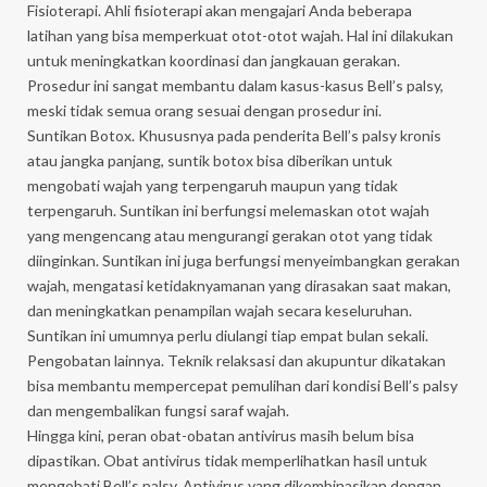
Fisioterapi. Ahli fisioterapi akan mengajari Anda beberapa
latihan yang bisa memperkuat otot-otot wajah. Hal ini dilakukan
untuk meningkatkan koordinasi dan jangkauan gerakan.
Prosedur ini sangat membantu dalam kasus-kasus Bell’s palsy,
meski tidak semua orang sesuai dengan prosedur ini.
Suntikan Botox. Khususnya pada penderita Bell’s palsy kronis
atau jangka panjang, suntik botox bisa diberikan untuk
mengobati wajah yang terpengaruh maupun yang tidak
terpengaruh. Suntikan ini berfungsi melemaskan otot wajah
yang mengencang atau mengurangi gerakan otot yang tidak
diinginkan. Suntikan ini juga berfungsi menyeimbangkan gerakan
wajah, mengatasi ketidaknyamanan yang dirasakan saat makan,
dan meningkatkan penampilan wajah secara keseluruhan.
Suntikan ini umumnya perlu diulangi tiap empat bulan sekali.
Pengobatan lainnya. Teknik relaksasi dan akupuntur dikatakan
bisa membantu mempercepat pemulihan dari kondisi Bell’s palsy
dan mengembalikan fungsi saraf wajah.
Hingga kini, peran obat-obatan antivirus masih belum bisa
dipastikan. Obat antivirus tidak memperlihatkan hasil untuk
mengobati Bell’s palsy. Antivirus yang dikombinasikan dengan