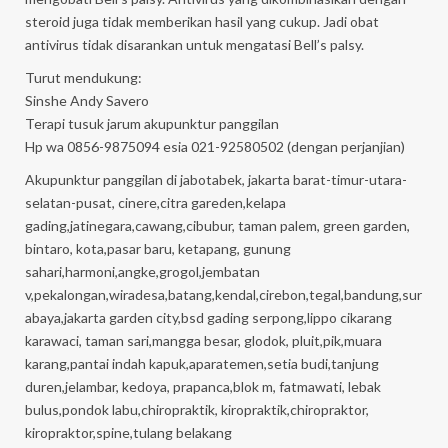
steroid juga tidak memberikan hasil yang cukup. Jadi obat
antivirus tidak disarankan untuk mengatasi Bell’s palsy.
Turut mendukung:
Sinshe Andy Savero
Terapi tusuk jarum akupunktur panggilan
Hp wa 0856-9875094 esia 021-92580502 (dengan perjanjian)
Akupunktur panggilan di jabotabek, jakarta barat-timur-utara-
selatan-pusat, cinere,citra gareden,kelapa
gading,jatinegara,cawang,cibubur, taman palem, green garden,
bintaro, kota,pasar baru, ketapang, gunung
sahari,harmoni,angke,grogol,jembatan
v,pekalongan,wiradesa,batang,kendal,cirebon,tegal,bandung,sur
abaya,jakarta garden city,bsd gading serpong,lippo cikarang
karawaci, taman sari,mangga besar, glodok, pluit,pik,muara
karang,pantai indah kapuk,aparatemen,setia budi,tanjung
duren,jelambar, kedoya, prapanca,blok m, fatmawati, lebak
bulus,pondok labu,chiropraktik, kiropraktik,chiropraktor,
kiropraktor,spine,tulang belakang