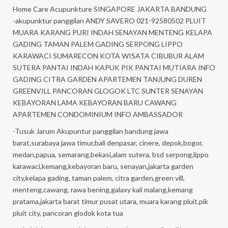
Home Care Acupunkture SINGAPORE JAKARTA BANDUNG
-akupunktur panggilan ANDY SAVERO 021-92580502 PLUIT
MUARA KARANG PURI INDAH SENAYAN MENTENG KELAPA
GADING TAMAN PALEM GADING SERPONG LIPPO
KARAWACI SUMARECON KOTA WISATA CIBUBUR ALAM
SUTERA PANTAI INDAH KAPUK PIK PANTAI MUTIARA INFO
GADING CITRA GARDEN APARTEMEN TANJUNG DUREN
GREENVILL PANCORAN GLOGOK LTC SUNTER SENAYAN
KEBAYORAN LAMA KEBAYORAN BARU CAWANG
APARTEMEN CONDOMINIUM INFO AMBASSADOR
-Tusuk Jarum Akupuntur panggilan bandung jawa
barat,surabaya jawa timur,bali denpasar, cinere, depok,bogor,
medan,papua, semarang,bekasi,alam sutera, bsd serpong,lippo
karawaci,kemang,kebayoran baru, senayan,jakarta garden
city,kelapa gading, taman palem, citra garden,green vill,
menteng,cawang, rawa bening,galaxy kali malang,kemang
pratama,jakarta barat timur pusat utara, muara karang pluit,pik
pluit city, pancoran glodok kota tua