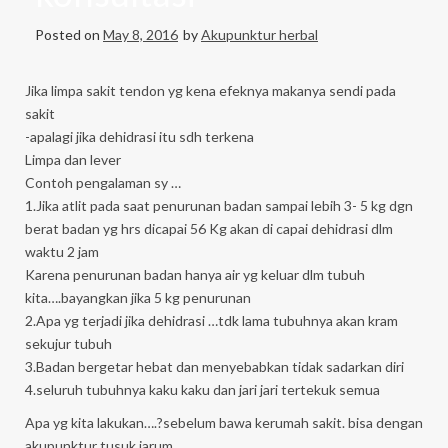
Posted on
May 8, 2016
by
Akupunktur herbal
Jika limpa sakit tendon yg kena efeknya makanya sendi pada
sakit
-apalagi jika dehidrasi itu sdh terkena
Limpa dan lever
Contoh pengalaman sy …
1.Jika atlit pada saat penurunan badan sampai lebih 3- 5 kg dgn
berat badan yg hrs dicapai 56 Kg akan di capai dehidrasi dlm
waktu 2 jam
Karena penurunan badan hanya air yg keluar dlm tubuh
kita….bayangkan jika 5 kg penurunan
2.Apa yg terjadi jika dehidrasi …tdk lama tubuhnya akan kram
sekujur tubuh
3.Badan bergetar hebat dan menyebabkan tidak sadarkan diri
4.seluruh tubuhnya kaku kaku dan jari jari tertekuk semua
Apa yg kita lakukan….?sebelum bawa kerumah sakit. bisa dengan
akupunktur tusuk jarum