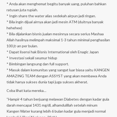
* Anda akan menghemat begitu banyak uang, puluhan bahkan
ratusan juta rupiah.
* Ingin share the water alias sedekah airpun jadi ringan.
* Bila ingin dijual airnya akan jadi mesin ATM (duitnya banyak
hehehee)
* Bila dijalankan bisnis jualan mesinnya secara serius Mashaa
Allah hasilnya melimpah maksimal 1-3 tahun minimal penghasilan
100 jt-an per bulan.
* Dapat lisensi hak Bisnis International oleh Enagic Japan
* Investasi sekali seumur hidup
* Bimbingan langsung dan full support.
* Masuk dalam komunitas yang sangat luar biasa yaitu KANGEN
AMAZING TEAM dengan ASSYST yang akan membawa Anda
tidak hanya sukses dunia tapi juga sukses akherat.
Coba lihat kata mereka…
“Hampir 4 tahun berjuang melawan Diabetes dengan kadar gula
darah mencapai 1431 mg/dl, alhamdulillah setelah minum
Kangen Water kurang lebih 6 bulan kadar gula menjadi normal