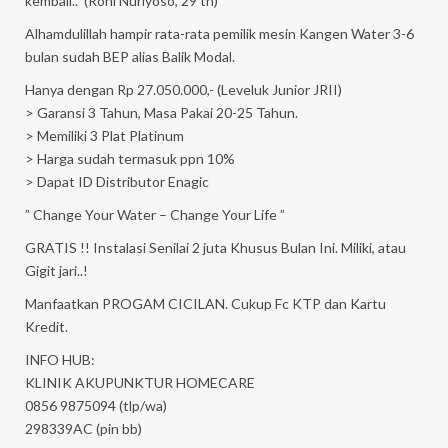
kembali..” (Roni Nuriyoso, 29 th)
Alhamdulillah hampir rata-rata pemilik mesin Kangen Water 3-6
bulan sudah BEP alias Balik Modal.
Hanya dengan Rp 27.050.000,- (Leveluk Junior JRII)
> Garansi 3 Tahun, Masa Pakai 20-25 Tahun.
> Memiliki 3 Plat Platinum
> Harga sudah termasuk ppn 10%
> Dapat ID Distributor Enagic
” Change Your Water – Change Your Life ”
GRATIS !! Instalasi Senilai 2 juta Khusus Bulan Ini. Miliki, atau
Gigit jari..!
Manfaatkan PROGAM CICILAN. Cukup Fc KTP dan Kartu
Kredit.
INFO HUB:
KLINIK AKUPUNKTUR HOMECARE
0856 9875094 (tlp/wa)
298339AC (pin bb)