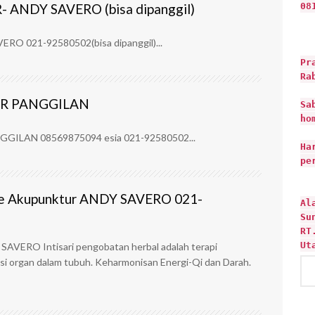
NDY SAVERO (bisa dipanggil)
08
 021-92580502(bisa dipanggil)...
Pr
Ra
R PANGGILAN
Sa
ho
LAN 08569875094 esia 021-92580502...
Ha
pe
she Akupunktur ANDY SAVERO 021-
Al
Su
RT
Ut
 SAVERO Intisari pengobatan herbal adalah terapi
i organ dalam tubuh. Keharmonisan Energi-Qi dan Darah.