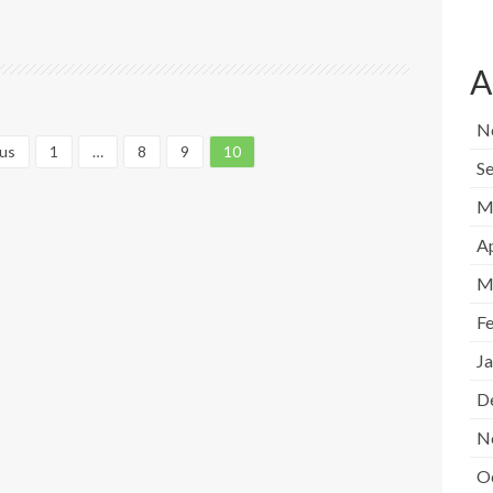
A
N
ous
1
…
8
9
10
S
M
Ap
M
F
J
D
N
O