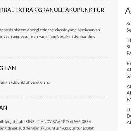
A
RBAL EXTRAK GRANULE AKUPUNKTUR
S
Se
agnosis sistem energi chinese classic yang berdasarkan
rtanyaan amnesa. inilah yang membedakan dengan ilmu
T
S
P
P
GILAN
A
S
ang akupunktur panggilan...
A
A
P
LAN
J
D
h lanjut hub :SINSHE ANDY SAVERO di WA 0856-
A
yang dimaksud dengan akupuntur? Akupuntur adalah