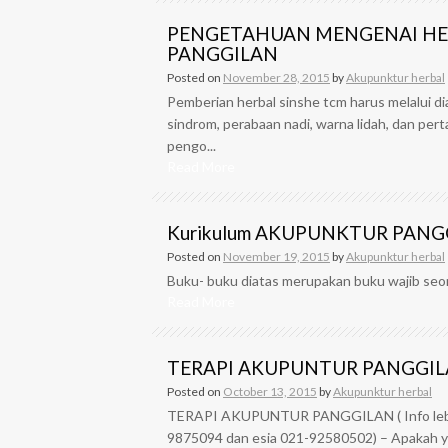
PENGETAHUAN MENGENAI HE
PANGGILAN
Posted on
November 28, 2015
by
Akupunktur herbal
Pemberian herbal sinshe tcm harus melalui di
sindrom, perabaan nadi, warna lidah, dan pe
pengo...
Read More
Kurikulum AKUPUNKTUR PANG
Posted on
November 19, 2015
by
Akupunktur herbal
Buku- buku diatas merupakan buku wajib seor
Read More
TERAPI AKUPUNTUR PANGGI
Posted on
October 13, 2015
by
Akupunktur herbal
TERAPI AKUPUNTUR PANGGILAN ( Info lebi
9875094 dan esia 021-92580502) – Apakah 