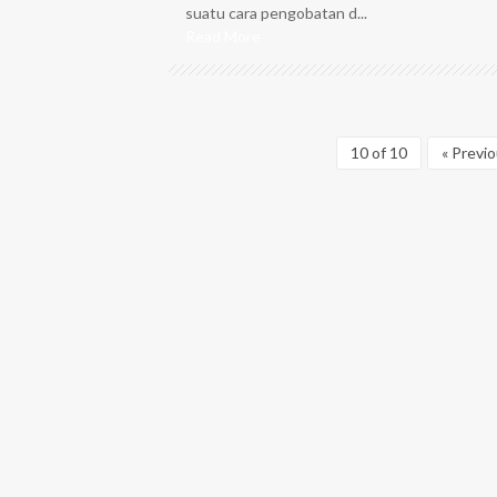
suatu cara pengobatan d...
Read More
10 of 10
« Previ