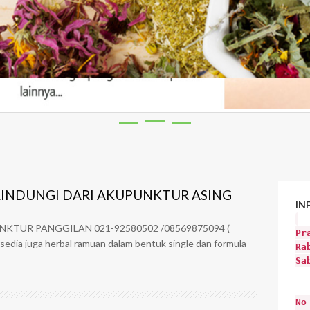
INDUNGI DARI AKUPUNKTUR ASING
IN
NKTUR PANGGILAN 021-92580502 /08569875094 (
Pr
rsedia juga herbal ramuan dalam bentuk single dan formula
Ra
Sa
No