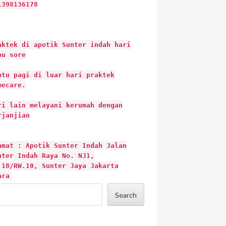
1398136178
aktek di apotik Sunter indah hari
bu sore
btu pagi di luar hari praktek
mecare.
ri lain melayani kerumah dengan
rjanjian
amat : Apotik Sunter Indah Jalan
nter Indah Raya No. NJ1,
.18/RW.10, Sunter Jaya Jakarta
ara
Search