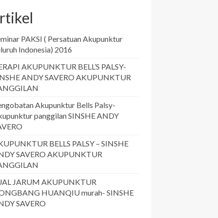
rtikel
eminar PAKSI ( Persatuan Akupunktur
luruh Indonesia) 2016
ERAPI AKUPUNKTUR BELL’S PALSY-
INSHE ANDY SAVERO AKUPUNKTUR
ANGGILAN
engobatan Akupunktur Bells Palsy-
kupunktur panggilan SINSHE ANDY
AVERO
KUPUNKTUR BELLS PALSY – SINSHE
NDY SAVERO AKUPUNKTUR
ANGGILAN
UAL JARUM AKUPUNKTUR
ONGBANG HUANQIU murah- SINSHE
NDY SAVERO