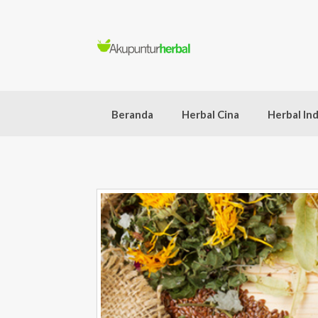
Skip
to
content
Beranda
Herbal Cina
Herbal In